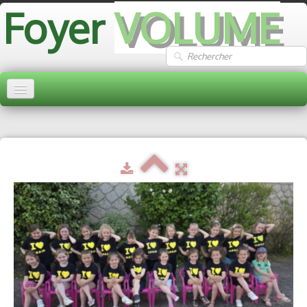
Foyer
VOLUME
ACCUEIL
ARTS MARTIAUX
▼
GYMNASTIQUE
▼
ARTISTIQUE
▼
DETENTE
▼
ASSISTANTES MATERNELLES
PHOTOS
▼