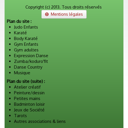
Copyright (c) 2013. Tous droits réservés
Mentions légales
Plan du site :
Judo Enfants
Karaté
Body Karaté
Gym Enfants
Gym adultes
Expression Danse
Zumba/koduro'fit
Danse Country
Musique
Plan du site (suite) :
Atelier créatif
Peinture/dessin
Petites mains
Badminton loisir
Jeux de Société
Tarots
Autres associations & liens