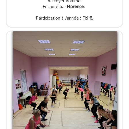
Au Foyer Volume.
Encadré par
Florence
.
Participation à l'année :
116 €.