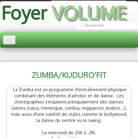
Foyer
VOLUME
ACCUEIL
ARTS MARTIAUX
▼
ZUMBA/KUDURO'FIT
GYMNASTIQUE
▼
La Zumba est un programme d'entraînement physique
ARTISTIQUE
▼
combinant des éléments d'aérobic et de danse. Les
chorégraphies s'inspirent principalement des danses
DETENTE
▼
latines (salsa, merengue, cumbia, reggaeton, kuduro…),
mais aussi d'une variété de styles comme le bollywood,
ASSISTANTES MATERNELLES
la danse du ventre ou le swing.
PHOTOS
▼
Le mercredi de 20h à 21h.