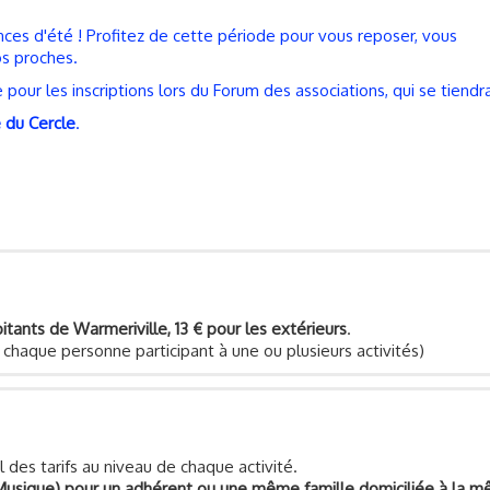
ces d'été ! Profitez de cette période pour vous reposer, vous
s proches.
our les inscriptions lors du Forum des associations, qui se tiendra
e du Cercle
.
bitants de Warmeriville, 13 € pour les extérieurs
.
r chaque personne participant à une ou plusieurs activités)
l des tarifs au niveau de chaque activité.
s Musique) pour un adhérent ou une même famille domiciliée à la 